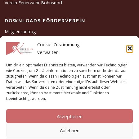
Verein Feuerwehr Bohnsdorf
DOWNLOADS FÖRDERVEREIN
Mitgliedsantrag
Satzung
Cookie-Zustimmung
Gründungsversammlung
verwalten
Freistellungsbescheid 2021
Um dir ein optimales Erlebnis zu bieten, verwenden wir Technologien
Tätigkeitsbericht 2020-2021
wie Cookies, um Geräteinformationen zu speichern und/oder darauf
zuzugreifen. Wenn du diesen Technologien zustimmst, können wir
Daten wie das Surfverhalten oder eindeutige IDs auf dieser Website
verarbeiten. Wenn du deine Zustimmung nicht erteilst oder
Impressum
zurückziehst, können bestimmte Merkmale und Funktionen
beeinträchtigt werden.
Datenschutzerklärung
Cookie-Richtlinie
Akzeptieren
Ablehnen