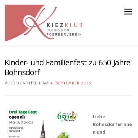
Zum
Inhalt
Menü
springen
STARTSEITE
VERANSTALTUNGEN
Kinder- und Familienfest zu 650 Jahre
Bohnsdorf
DER VEREIN
GALERIE
VERÖFFENTLICHT AM
4. SEPTEMBER 2025
Liebe
Bohnsdorferinne
n und