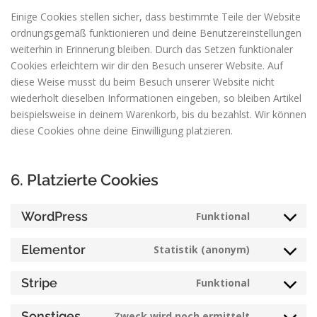
Einige Cookies stellen sicher, dass bestimmte Teile der Website
ordnungsgemäß funktionieren und deine Benutzereinstellungen
weiterhin in Erinnerung bleiben. Durch das Setzen funktionaler
Cookies erleichtern wir dir den Besuch unserer Website. Auf
diese Weise musst du beim Besuch unserer Website nicht
wiederholt dieselben Informationen eingeben, so bleiben Artikel
beispielsweise in deinem Warenkorb, bis du bezahlst. Wir können
diese Cookies ohne deine Einwilligung platzieren.
6. Platzierte Cookies
WordPress
Funktional
Consent
to
Elementor
Statistik (anonym)
service
Consent
wordpress
to
Stripe
Funktional
service
Consent
elementor
to
Sonstiges
Zweck wird noch ermittelt