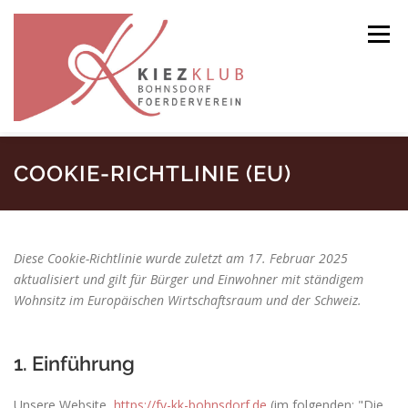
Zum
Inhalt
Menü
springen
STARTSEITE
VERANSTALTUNGEN
COOKIE-RICHTLINIE (EU)
DER VEREIN
GALERIE
Diese Cookie-Richtlinie wurde zuletzt am 17. Februar 2025
aktualisiert und gilt für Bürger und Einwohner mit ständigem
Wohnsitz im Europäischen Wirtschaftsraum und der Schweiz.
1. Einführung
Unsere Website,
https://fv-kk-bohnsdorf.de
(im folgenden: "Die