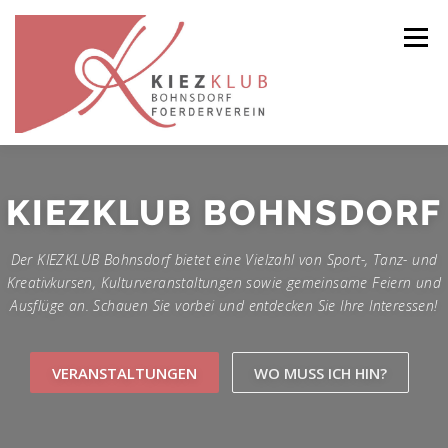
Menü
STARTSEITE
VERANSTALTUNGEN
KIEZKLUB BOHNSDORF
Der KIEZKLUB Bohnsdorf bietet eine Vielzahl von Sport-, Tanz- und
DER VEREIN
GALERIE
Kreativkursen, Kulturveranstaltungen sowie gemeinsame Feiern und
Ausflüge an. Schauen Sie vorbei und entdecken Sie Ihre Interessen!
VERANSTALTUNGEN
WO MUSS ICH HIN?